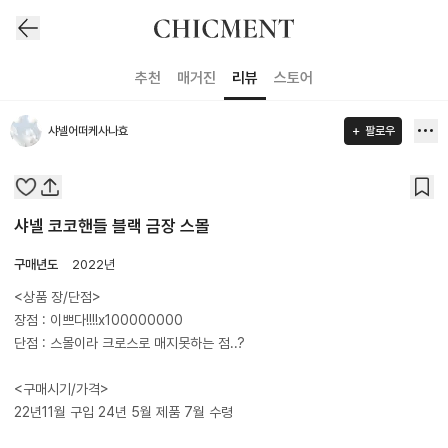
추천
매거진
리뷰
스토어
샤넬어떠케사나효
팔로우
샤넬 코코핸들 블랙 금장 스몰
구매년도
2022년
<상품 장/단점>
장점 : 이쁘다!!!!x100000000
단점 : 스몰이라 크로스로 매지못하는 점..?
<구매시기/가격>
22년11월 구입 24년 5월 제품 7월 수령