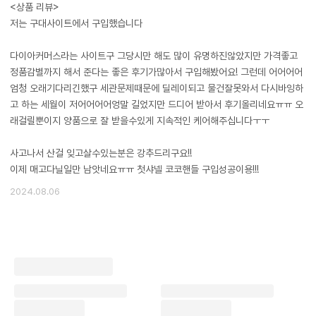
<상품 리뷰>
저는 구대사이트에서 구입했습니다
다이아커머스라는 사이트구 그당시만 해도 많이 유명하진않았지만 가격좋고
정품감별까지 해서 준다는 좋은 후기가많아서 구입해봤어요! 그런데 어어어어
엄청 오래기다리긴했구 세관문제때문에 딜레이되고 물건잘못와서 다시바잉하
고 하는 세월이 저어어어어엉말 길었지만 드디어 받아서 후기올리네요ㅠㅠ 오
래걸릴뿐이지 양품으로 잘 받을수있게 지속적인 케어해주십니다ㅜㅜ
사고나서 산걸 잊고살수있는분은 강추드리구요!!
이제 매고다닐일만 남앗네요ㅠㅠ 첫샤넬 코코핸들 구입성공이용!!!
2024.08.06