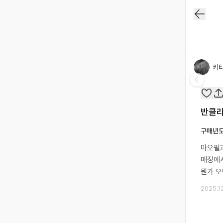
키
반클리
구매년
마오펄
매장에서
뭔가 오
2025.1