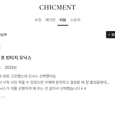
추천
매거진
리뷰
스토어
티샴푸
팔
프 빈티지 오닉스
도
2025년
과 엄청 고민했는데 오닉스 선택했어요
 시착 사진 찍을 수 있었으면 카페에 문의하고 결정할 때 참 좋았을텐데...
닉스가 저를 선명하게 해 주는 것 같아서 선택했습니다ㅎㅎ
2.31