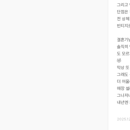
그리고 
단점은 작
전 상체
빈티지로
​결혼기
솔직히 
도 모르
🤣
막상 또
그래도 
더 어울
매장 셀
그나저나
내년엔 
2025.12