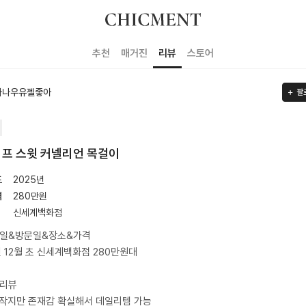
추천
매거진
리뷰
스토어
나나우유젤좋아
팔
프 스윗 커넬리언 목걸이
도
2025년
격
280
만원
신세계백화점
매일&방문일&장소&가격
년 12월 초 신세계백화점 280만원대
품리뷰
작지만 존재감 확실해서 데일리템 가능