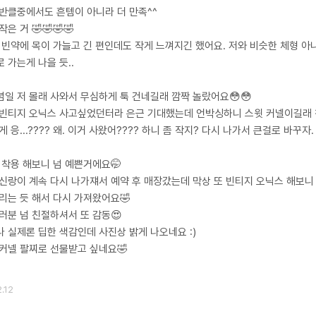
반클중에서도 흔템이 아니라 더 만족^^
은 거 🤣🤣🤣🤣
 빈약에 목이 가늘고 긴 편인데도 작게 느껴지긴 했어요. 저와 비슷한 체형 아
 가는게 나을 듯..
념일 저 몰래 사와서 무심하게 툭 건네길래 깜짝 놀랐어요😳😳
빈티지 오닉스 사고싶었던터라 은근 기대했는데 언박싱하니 스윗 커넬이길래 
게 응...???? 왜. 이거 사왔어???? 하니 좀 작지? 다시 나가서 큰걸로 바꾸자
 착용 해보니 넘 예쁜거에요🤭
신랑이 계속 다시 나가쟤서 예약 후 매장갔는데 막상 또 빈티지 오닉스 해보니
리는 듯 해서 다시 가져왔어요🤣
러분 넘 친절하셔서 또 감동😍
 실제론 딥한 색감인데 사진상 밝게 나오네요 :)
커넬 팔찌로 선물받고 싶네요🤣
.12