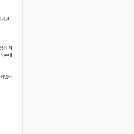
니시면
첨에 저
. 하는데
 커넬이