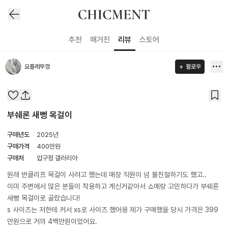
추천
매거진
리뷰
스토어
요플레뚜껑
팔로우
부쉐론 새뻥 목걸이
구매년도
2025년
구매가격
400
만원
구매처
압구정 갤러리아
원래 반클리프 목걸이 사려고 했는데 매장 직원이 넘 불친절하기도 했고..
이미 주변에서 많은 분들이 착용하고 계신거같아서 쇼메랑 고민하다가 부쉐론
새뻥 목걸이로 골랐습니다!
s 사이즈는 저한테 커서 xs로 사이즈 했어용 제가 구매했을 당시 가격은 399
만원으로 거의 4백만원이었어요.