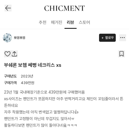
추천
매거진
리뷰
스토어
뽀옹뽀옹
팔로우
부쉐론 보헴 쎄뻥 네크리스 xs
구매년도
2023년
구매가격
439
만원
23년 1월 국내매장기준으로 439만원에 구매했어욤
xs사이즈는 펜던트가 쪼꼼하지만 아주 반짝거리고요 체인이 꼬임줄이라서 튼
튼하네요
자주 착용했는데 아직 변색없고 멀쩡하답니다👍
펜던트가 고정형이 아닌데 무겁지도 않아서ㅠ
활동하다보면 펜던트가 많이 돌아다녀욬ㅋㅋㅋ