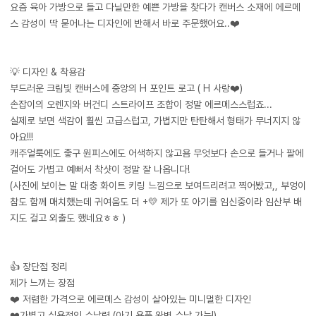
요즘 육아 가방으로 들고 다닐만한 예쁜 가방을 찾다가 캔버스 소재에 에르메
스 감성이 딱 묻어나는 디자인에 반해서 바로 주문했어요..❤️
💡 디자인 & 착용감
부드러운 크림빛 캔버스에 중앙의 H 포인트 로고 ( H 사랑❤️)
손잡이의 오렌지와 버건디 스트라이프 조합이 정말 에르메스스럽죠...
실제로 보면 색감이 훨씬 고급스럽고, 가볍지만 탄탄해서 형태가 무너지지 않
아요!!!
캐주얼룩에도 좋구 원피스에도 어색하지 않고욤 무엇보다 손으로 들거나 팔에
걸어도 가볍고 예뻐서 착샷이 정말 잘 나옵니다!
(사진에 보이는 말 대충 화이트 키링 느낌으로 보여드리려고 찍어봤고,, 부엉이
참도 함께 매치했는데 귀여움도 더 +💛 제가 또 아기를 임신중이라 임산부 배
지도 걸고 외출도 했네요ㅎㅎ )
👍 장단점 정리
제가 느끼는 장점
❤️ 저렴한 가격으로 에르메스 감성이 살아있는 미니멀한 디자인
❤️가볍고 실용적인 수납력 (아기 용품 완벽 수납 가능!)