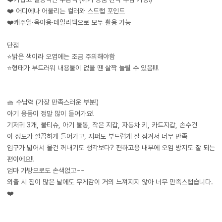
❤️ 어디에나 어울리는 컬러와 스트랩 포인트
❤️캐주얼·육아용·데일리백으로 모두 활용 가능
단점
⭐️밝은 색이라 오염에는 조금 주의해야함
⭐️형태가 부드러워 내용물이 없을 땐 살짝 눌릴 수 있음!!!!
🧺 수납력 (가장 만족스러운 부분!)
아기 용품이 정말 많이 들어가요!
기저귀 3개, 물티슈, 아기 물통, 작은 지갑, 자동차 키, 카드지갑, 손수건
이 정도가 깔끔하게 들어가고, 지퍼도 부드럽게 잘 잠겨서 너무 만족
입구가 넓어서 물건 꺼내기도 생각보다? 편하고용 내부에 오염 방지도 잘 되는
편이에요!!
엄마 가방으로도 손색없고~~
외출 시 짐이 많은 날에도 무게감이 거의 느껴지지 않아 너무 만족스럽습니다.
❤️