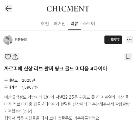
추천
매거진
리뷰
스토어
흰둥블리
팔로우
까르띠에 신상 러브 팔찌 핑크 골드 미디움 4다이아
구매년도
2025년
구매가격
1,590
만원
예산 9백정도 가방사러 갔다가 샤넬22 25은 구경도 못 하고 쥬얼리 매장 돌
다가 러브 미디움 핑골 4다이아가 한달된 신상이라고 추천해주셔서 팔랑팔랑
가져왔는데(신강)
집와서 찍은 사진들을 다시 보니 앵끌루도 너무아른거려요