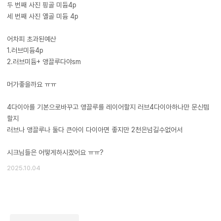
두 번째 사진 핑골 미듐4p
세 번째 사진 옐골 미듐 4p
​어차피 초과된예산
1.러브미듐4p
2.러브미듐+ 앵끌루다야sm
​머가좋을까요 ㅠㅠ
4다이아를 기본으로바꾸고 앵끌루를 레이어할지 러브4다이아하나만 문신템
할지
러브나 앵끌루나 둘다 큰아이 다이아면 좋지만 2천은넘길수없어서
시크님들은 어떻게하시겠어요 ㅠㅠ?
2025.10.04