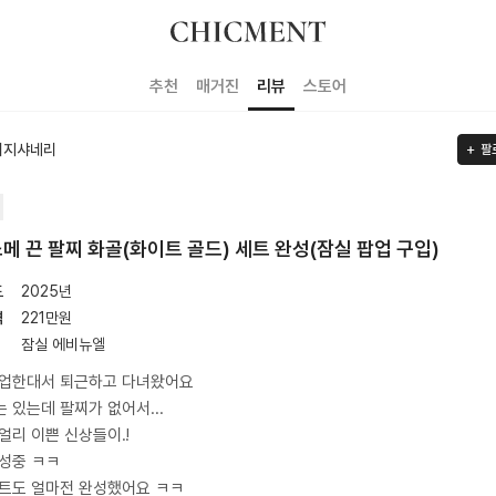
추천
매거진
리뷰
스토어
이지샤네리
팔
메 끈 팔찌 화골(화이트 골드) 세트 완성(잠실 팝업 구입)
도
2025년
격
221
만원
잠실 에비뉴엘
팝업한대서 퇴근하고 다녀왔어요
 있는데 팔찌가 없어서...
얼리 이쁜 신상들이.!
성중 ㅋㅋ
트도 얼마전 완성했어요 ㅋㅋ