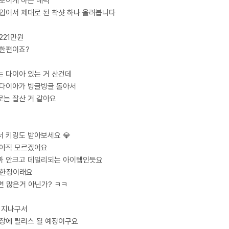
돋보이게 하는 매력
입어서 제대로 된 착샷 하나 올려봅니다
 221만원
착한편이죠?
는 다이아 있는 거 산건데
 다이아가 빙글빙글 돌아서
는 잘산 거 같아요
 키링도 받아보세요 💎
 아직 모르겠어요
까 안크고 데일리되는 아이템인듯요
 한정이래요
면 많은거 아닌가? ㅋㅋ
간 지나구서