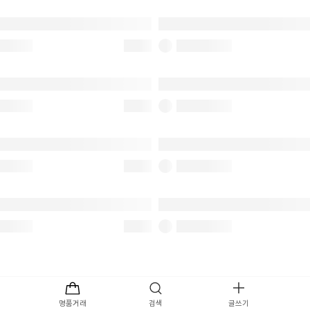
명품거래
검색
글쓰기