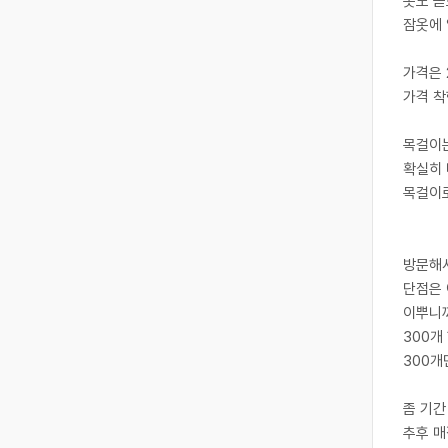
​옷도 
잠옷에 
​가격은
가격 
​목걸이
확실히
목걸이로
방문해서
단점은
이뿌니
300개
300개
​좀 기