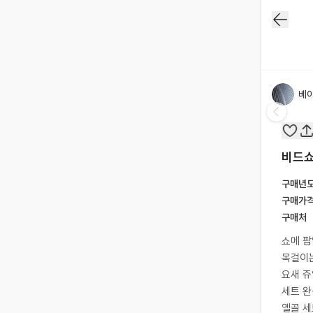
베
비드쇼
구매년
구매가
구매처
쇼메 
목걸이는
요새 쥬
세트 완
옐골 세