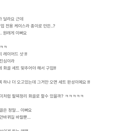
가 달라요 근데
팝업 전용 케이스라 종이로 만든..?
.. 원래게 이뻐요
 ㅋㅋ
 레이어드 샷 !!!
 진심이라
 화골 세트 맞추어야 해서 구입!!!
 하나 더 오고있는데 그거만 오면 세트 완성이예요 !!!
미처럼 팔찌정리 화골로 할수 있을까? ㅋㅋㅋㅋㅋ
화골은 정말... 이뻐요
안바뀌길 바랄뿐...