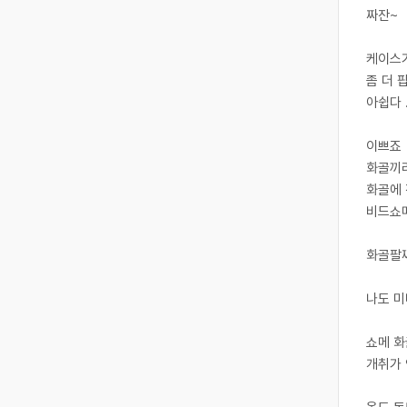
짜잔~
케이스
좀 더 
아쉽다 
​이쁘죠
화골끼리
화골에
비드쇼메
화골팔찌
나도 미
​쇼메 
개취가 