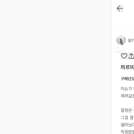
오
까르띠
구매년
이슈가
제꺼같
결정은 
그걸 결
셀러님이
직원분들