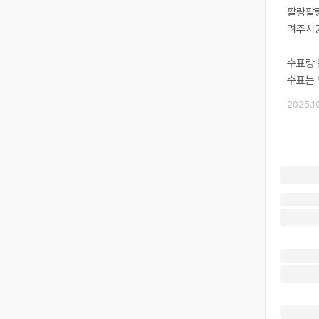
팔랑팔랑
려주시궁
수표랑 
수표는 
2025.10