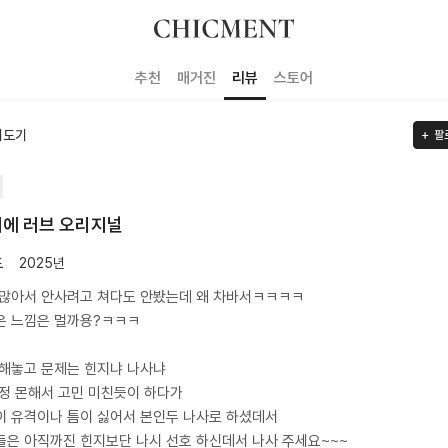
추천
매거진
리뷰
스토어
기도기
팔
에 러브 오리지널
도
2025년
 많아서 안사려고 쳐다도 안봤는데 왜 차바서ㅋㅋㅋㅋ
은 느낌은 멀까용?ㅋㅋㅋ
해놓고 문제는 힌지냐 나사냐
정 몬해서 고민 미친듯이 하다가
 유격이나 틈이 싫어서 본인두 나사로 하셨데서
은 아직까진 힌지보단 나시 선호 하신데서 나사 주세요~~~