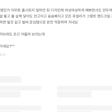
 랬던가 아무튼 출시된지 얼마안 된 디자인에 여성여성하게 예쁘면서도 안두
말 좋고 물 살짝 닿아도 안고이고 슝슝빠지고 모든 쥬얼리가 그렇듯 핸드크림
하면 될것 같고 벌써 문심템으로 완전 적응하며 지내요
러브와도 은근 어울려 보이는데
이세요?^^
9.13