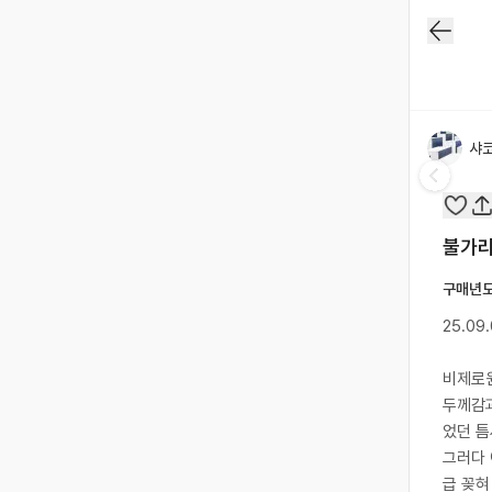
샤
불가리
구매년
25.09
비제로원
두께감과
었던 틈
그러다
급 꽂혀