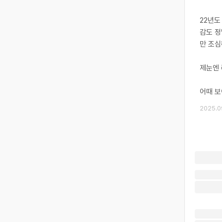
22년도
감도 정
만 조심
제눈엔 
어때 보
2025.0