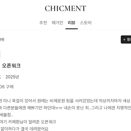
추천
매거진
리뷰
스토어
코쉬
팔
 오픈워크
도
2025년
.06 구매
 미니 목걸이 있어서 원래는 비제로원 링을 사러갔었는데 막상끼자마자 세상
 다른분들에겐 예쁘기만 하던데ㅠㅠ 내손이 못난 죄..그리고 나에겐 치명적
새물참..
 여기 카페횐님이 알려준 오픈워크
 앓이하다가 결국 데려왔어요