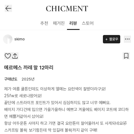
추천
매거진
리뷰
스토어
skimo
팔로우
에르메스 까레 말 12마리
구매년도
2025년
제가 여름 쿨톤인데도 이상하게 엘메는 요런색이 잘받더라구요!
25fw로 새로나왔어요!
끝단에 스트라이프 포인트가 있어서 심심하지도 않고 너무 예뻐요.
베이지 가디건에 입으면 가을가을하니 예쁘고 겨울에도 베이지 코트에 코디하
면 예쁠거같아서 샀어요!
항상 어두운톤 사야지 하고 가면 결국 요런톤이 잘어울려서 또 사게되네요🤣
스카프링 볼뒥 보기힘든데 딱 있길래 볼뒥까지 같이 구매!