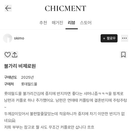
추천
매거진
리뷰
스토어
skimo
팔로우
불가리 비제로원
구매년도
2025년
구매처
롯데월드몰
롯데월드몰 불가리간김에 중지에 반지차면 좋다는 샤머니즘ㅋㅋㅋ을 핑계로
남편과 커플로 하나 추가했어요. 남편은 연애때 커플링에 결혼반지에 주렁주렁
~
두께감이있어서 불편할줄알았는데 적응하니까 중지에 차기 이만한 반지가 없
네요🤗
저희 부부는 참고로 뭘 사도 무조건 커플로만 삽니다 흐흐