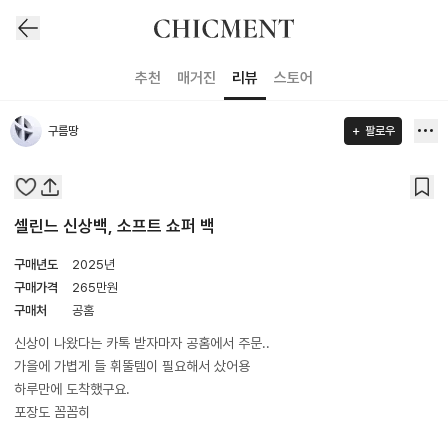
추천
매거진
리뷰
스토어
구름땅
팔로우
셀린느 신상백, 소프트 쇼퍼 백
구매년도
2025년
구매가격
265
만원
구매처
공홈
신상이 나왔다는 카톡 받자마자 공홈에서 주문..
가을에 가볍게 들 휘뚤템이 필요해서 샀어용
​하루만에 도착했구요.
포장도 꼼꼼히