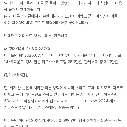
맘에 드는 이어클라이머를 못 들이고 있었는데, 메시카 꺼는 다 침형이라 마음
에 들어서 구매했습니다.
(제가 다른 게시글에서 리뷰한 메시카 개츠비 이어링도 굳이 따지면 이어클라
이머 이어링이네용. 그것도 침형이라 아주 굿이랍니다.)
반대편은 에메랄드 컷 싱글피스. 단촐해요.
​✔️ 구매일&방문일&장소&가격
마이트윈 링: 2025.07. 영국 베이크웰 부티크. 가격은 부티크 매니저님 딜로
1458파운드. 당시 환율 카드수수료 포함 280만원. 관세 50. 총 330만원.
(정가: 556만원)
​단, 제가 산 곳은 메시카만 파는 부틱이 아니라 쇼파드, 포페, 미키모토, 마르코
비체고 등 다양한 브랜드 스탁을 받아서 판매하는 거라 제가 산 마이트윈링
50사이즈가 악성재고라 싸게 산거예요 ㅎ ㅋㅋㅋㅋㅋ 그래서 2024 제조고,
케이스도 옛날 메시카 케이스예요. (요즘은 까맘.)
마이트윈 이어링: 2024.11. 롯잠. 506만원인데 행사 참여해서 35만원 상품