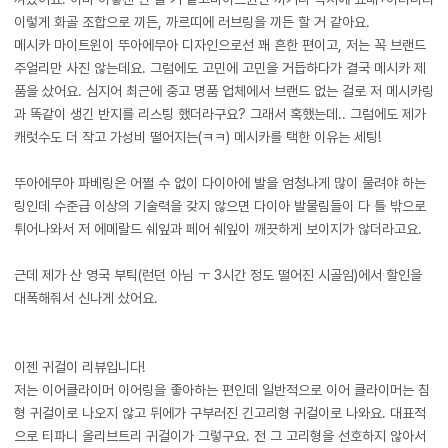
이렇게 화골 조합으로 끼든, 까르띠에 러브링을 끼든 할 거 같아요.
메시카 마이트윈이 뚜아에무아 디자인으로선 꽤 흔한 편이고, 저는 꼭 브랜드
주얼리만 사진 않는데요. 그럼에도 고민에 고민을 거듭하다가 결국 메시카 제
품을 샀어요. 심지어 최근에 중고 명품 업체에서 브랜드 없는 걸로 저 메시카링
과 똑같이 생긴 반지를 리스팅 했더라구요? 그래서 혹했는데.. 그럼에도 제가
캐럿수도 더 작고 가성비 떨어지는(ㅋㅋ) 메시카를 택한 이유는 세팅!
​뚜아에무아 파베링은 어쩔 수 없이 다이아에 발을 엄청나게 많이 물려야 하는
링인데 수준급 이상의 기술력을 갖지 않으면 다이아 발물림들이 다 틀 밖으로
튀어나와서 저 에메랄드 쉐잎과 페어 쉐잎이 깨끗하게 보이지가 않더라고요.
​근데 제가 산 영국 부틱(런던 아님 ㅜ 3시간 정도 떨어진 시골임)에서 할인을
대폭해줘서 신나게 샀어요.
이젠 귀걸이 리뷰입니다!
저는 이어클라이머 이어링을 좋아하는 편인데 일반적으로 이어 클라이머는 침
형 귀걸이로 나오지 않고 뒤에가 구부러진 긴고리형 귀걸이로 나와요. 대표적
으로 티파니 올리브트리 귀걸이가 그렇구요. 전 그 고리형을 선호하지 않아서