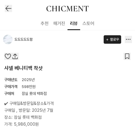
추천
매거진
리뷰
스토어
도도도도도함
팔로우
샤넬 베니티백 착샷
구매년도
2025년
구매가격
598
만원
구매처
잠실 롯데 백화점
✔️ 구매일&방문일&장소&가격
구매일 , 방문일: 2025년 7월
장소: 잠실 롯데 백화점
가격: 5,986,000원