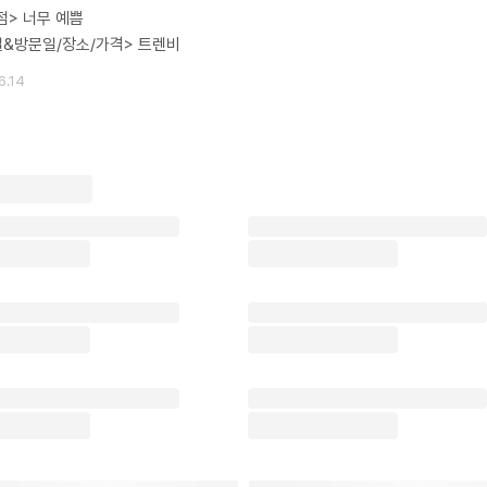
점> 너무 예쁨
&방문일/장소/가격> 트렌비
6.14