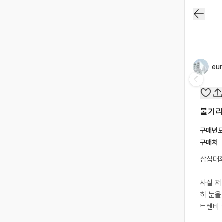
eu
불가리
구매년
구매처
삼십대후
사실 저
히 눈을
트렌비 