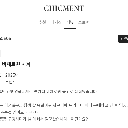
추천
매거진
리뷰
스토어
n0505
팔
 비제로원 시계
도
2025년
트렌비
반 / 첫 명품시계로 불가리 비제로원 중고로 데려왔습니다
는 명품알못… 평생 찰 목걸이로 까르띠에 트리니티 미니 구매하고 난 후 명품
 뜨는것 같아요 ㅋㅋㅋㅋ
종종 구경하다가 넘 예뻐서 델꼬왔습니다~ 어떤가요?