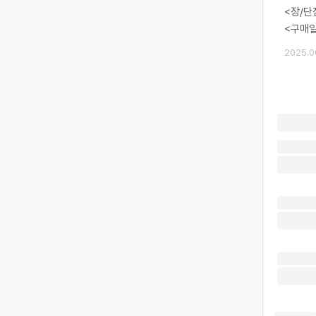
<장/단
<구매일
2025.0