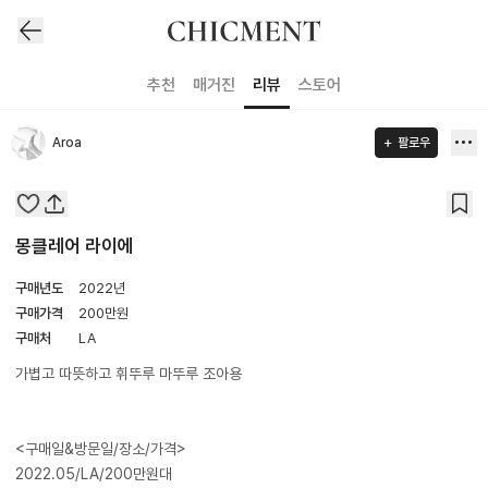
추천
매거진
리뷰
스토어
Aroa
팔로우
몽클레어 라이에
구매년도
2022년
구매가격
200
만원
구매처
LA
가볍고 따뜻하고 휘뚜루 마뚜루 조아용
<구매일&방문일/장소/가격>
2022.05/LA/200만원대