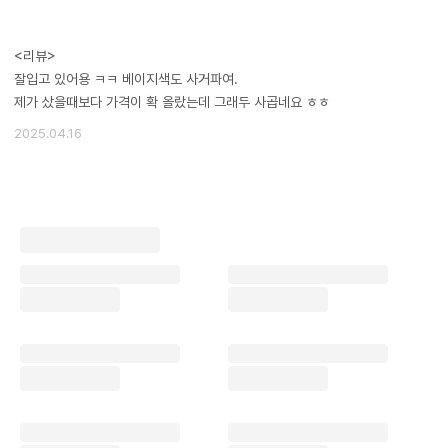
<리뷰>
잘입고 있어용 ㅋㅋ 베이지색도 사거파여.
제가 샀을때보다 가격이 확 올랐는데 그래두 사곱네요 ㅎㅎ
2025.04.16