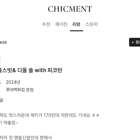
추천
매거진
리뷰
스토어
iese
팔
홀스빗& 디올 숄 with 피코탄
도
2024년
롯데백화점 본점
올
쳐도 멋스러운데 제키가 170인데 저한테도 기네요 ㅎㅎ
기 딱좋음~
저의 첫 명품신발인데 편해서