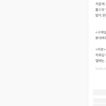
처음에 
홀스빗 
발이.편
<구매일
롯데백화
<리뷰>
착화감 
엘메는 
2025.0