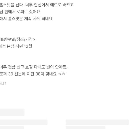
홀스빗뮬 신다 .너무 잘신어서 에르로 바꾸고
넘 편해서 로퍼로 샀어요
해서 홀스빗은 계속 사게 되네요
&방문일/장소/가격>
점 본점 작년 12월
너무 편함 신고 쇼핑 다녀도 발이 안아픔.
로퍼 39 신는데 이건 38이 맞네요 ㅎㅎ
4.17