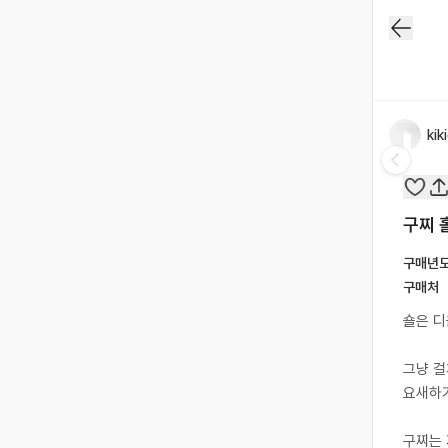
kik
구찌 
구매년
구매처
숄은 디
그냥 걸
요새하
구찌는 