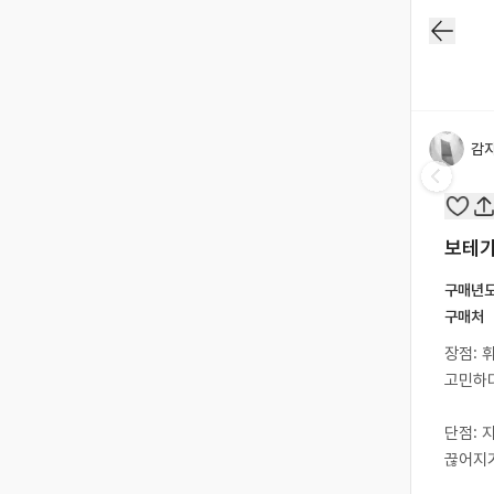
감
보테가
구매년
구매처
장점: 
고민하다
단점: 
끊어지거