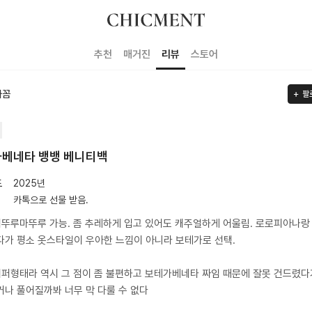
추천
매거진
리뷰
스토어
자꼼
팔
베네타 뱅뱅 베니티백
도
2025년
카톡으로 선물 받음.
휘뚜루마뚜루 가능. 좀 추레하게 입고 있어도 캐주얼하게 어울림. 로로피아나랑
가 평소 옷스타일이 우아한 느낌이 아니라 보테가로 선택.
지퍼형태라 역시 그 점이 좀 불편하고 보테가베네타 짜임 때문에 잘못 건드렸다
나 풀어질까봐 너무 막 다룰 수 없다