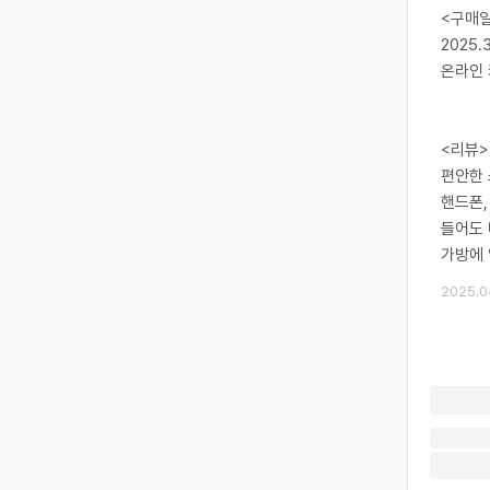
​<구매
2025.
온라인 
<리뷰>
편안한 
핸드폰,
들어도 
가방에 
2025.0