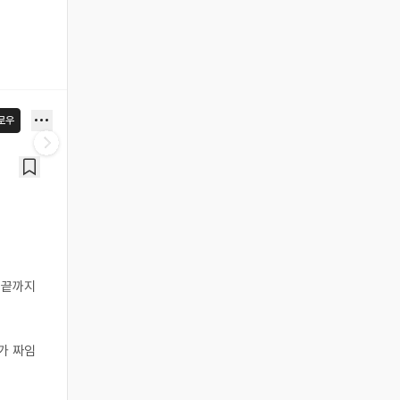
로우
 끝까지
가 짜임