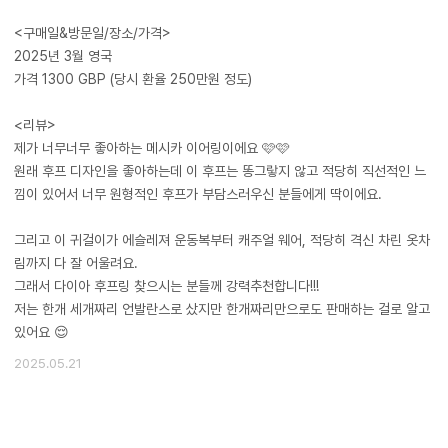
<구매일&방문일/장소/가격>
2025년 3월 영국
가격 1300 GBP (당시 환율 250만원 정도)
<리뷰>
제가 너무너무 좋아하는 메시카 이어링이에요 🩷🩷
원래 후프 디자인을 좋아하는데 이 후프는 똥그랗지 않고 적당히 직선적인 느
낌이 있어서 너무 원형적인 후프가 부담스러우신 분들에게 딱이에요.
그리고 이 귀걸이가 에슬레져 운동복부터 캐주얼 웨어, 적당히 격신 차린 옷차
림까지 다 잘 어울려요.
그래서 다이아 후프링 찾으시는 분들께 강력추천합니다!!!
저는 한개 세개짜리 언발란스로 샀지만 한개짜리만으로도 판매하는 걸로 알고
있어요 😌
2025.05.21