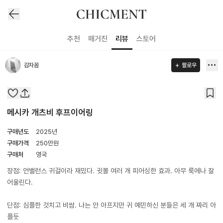
추천
매거진
리뷰
스토어
감자꼼
팔로우
메시카 개츠비 후프이어링
구매년도
2025년
구매가격
250
만원
구매처
영국
장점: 언밸런스 귀걸이라 재밌다. 귓볼 여러 개 피어싱한 효과. 아무 룩에나 잘
어울린다.
단점: 심플한 것치고 비쌈. 나는 안 아프지만 귀 예민하신 분들은 세 개 짜리 아
플듯