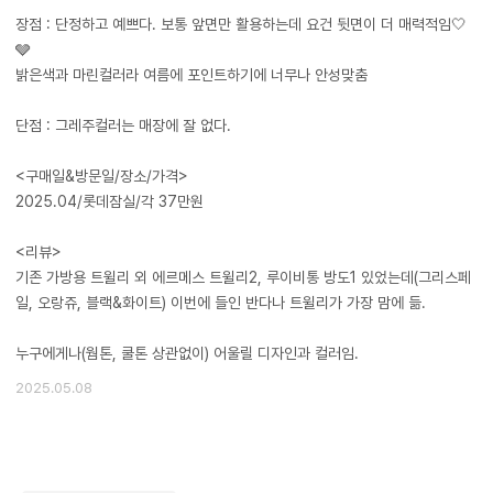
장점 : 단정하고 예쁘다. 보통 앞면만 활용하는데 요건 뒷면이 더 매력적임🤍
🩶
밝은색과 마린컬러라 여름에 포인트하기에 너무나 안성맞춤
단점 : 그레주컬러는 매장에 잘 없다.
​<구매일&방문일/장소/가격>
2025.04/롯데잠실/각 37만원
​<리뷰>
기존 가방용 트윌리 외 에르메스 트윌리2, 루이비통 방도1 있었는데(그리스페
일, 오랑쥬, 블랙&화이트) 이번에 들인 반다나 트윌리가 가장 맘에 듦.
누구에게나(웜톤, 쿨톤 상관없이) 어울릴 디자인과 컬러임.
2025.05.08