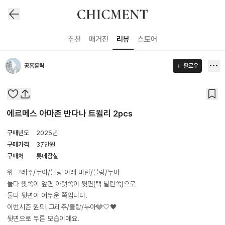
추천
매거진
리뷰
스토어
공홈홀릭
팔로우
에르메스 아마존 반다나 트윌리 2pcs
구매년도
2025년
구매가격
37
만원
구매처
롯데잠실
위 그레주/누아/블랑 아래 마린/블랑/누아
둘다 윗쪽이 앞면 아랫쪽이 뒷면(택 달린쪽)으로
둘다 뒷면이 어두운 쪽입니다.
이번시즌 원픽! 그레주/블랑/누아🩶🤍🖤
뒷면으로 두른 모습이예요.