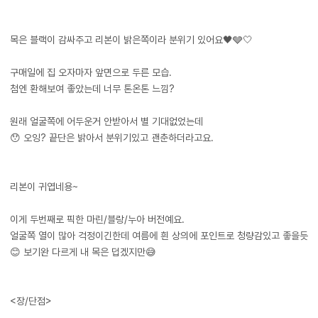
목은 블랙이 감싸주고 리본이 밝은쪽이라 분위기 있어요🖤🩶🤍
구매일에 집 오자마자 앞면으로 두른 모습.
첨엔 환해보여 좋았는데 너무 톤온톤 느낌?
원래 얼굴쪽에 어두운거 안받아서 별 기대없었는데
😯 오잉? 끝단은 밝아서 분위기있고 괜춘하더라고요.
리본이 귀엽네용~
이게 두번째로 픽한 마린/블랑/누아 버전예요.
얼굴쪽 열이 많아 걱정이긴한데 여름에 흰 상의에 포인트로 청량감있고 좋을듯
😊 보기완 다르게 내 목은 덥겠지만😅
<장/단점>