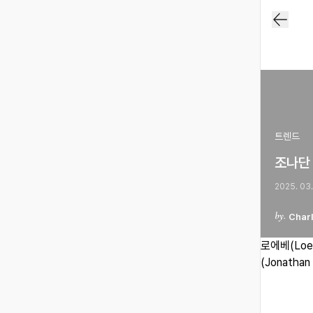
트렌드
조나단 
2025. 03.
Charl
로에베(Lo
(Jonath