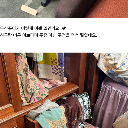
우산꽂이가 이렇게 이쁠 일인가요..🧡
친구랑 너무 이쁘다며 주접 아닌 주접을 엄청 떨었네요.