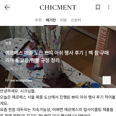
추천
매거진
리뷰
스토어
명품
에르메스 메종 도산 쁘띠 아쉬 행사 후기｜백 참 구매
리뷰 & 교환/환불 규정 정리
2025. 10. 31
serendipities
안녕하세요. 시크님들.
오늘은 에르메스 서울 메종 도산에서 진행된 쁘띠 아쉬 행사 후기 적어볼
게요.
요즘 한참 대두되는 지속가능성, 어쩌면 에르메스의 업사이클링 제품들
의 판매 전략(?) 같기도 한! 쁘띠 아쉬 행사에 다녀왔어요.