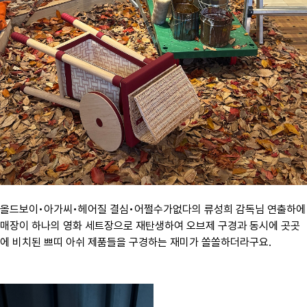
올드보이•아가씨•헤어질 결심•어쩔수가없다의 류성희 감독님 연출하에
매장이 하나의 영화 세트장으로 재탄생하여 오브제 구경과 동시에 곳곳
에 비치된 쁘띠 아쉬 제품들을 구경하는 재미가 쏠쏠하더라구요.