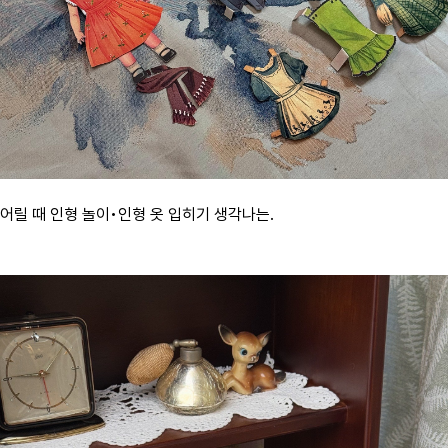
어릴 때 인형 놀이•인형 옷 입히기 생각나는.