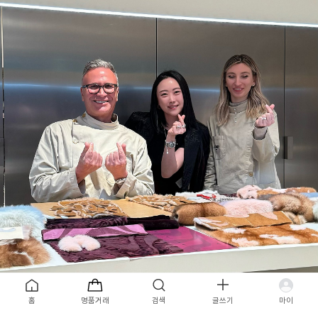
목록
홈
명품거래
검색
글쓰기
마이