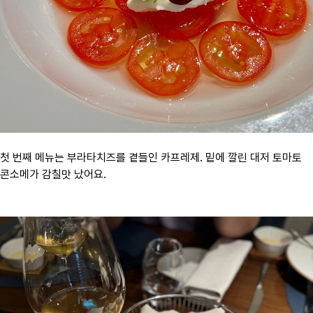
첫 번째 메뉴는 부라타치즈를 곁들인 카프레제. 밑에 깔린 대저 토마토
콘소메가 감칠맛 났어요.