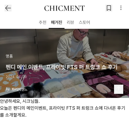
추천
매거진
리뷰
스토어
명품
펜디 메인 이벤트, 프라이빗 FTS 퍼 트렁크 쇼 후기
2024. 04. 28
파리지엔느
안녕하세요, 시크님들.
오늘은 펜디의 메인이벤트, 프라이빗 FTS 퍼 트렁크 쇼에 다녀온 후기
를 소개할게요.