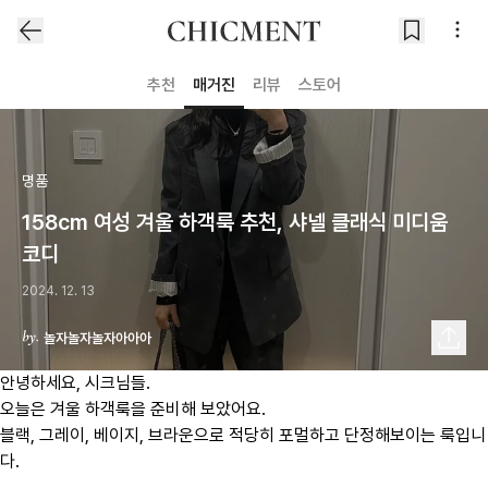
추천
매거진
리뷰
스토어
명품
158cm 여성 겨울 하객룩 추천, 샤넬 클래식 미디움
코디
2024. 12. 13
놀자놀자놀자아아아
안녕하세요, 시크님들.
오늘은 겨울 하객룩을 준비해 보았어요.
블랙, 그레이, 베이지, 브라운으로 적당히 포멀하고 단정해보이는 룩입니
다.