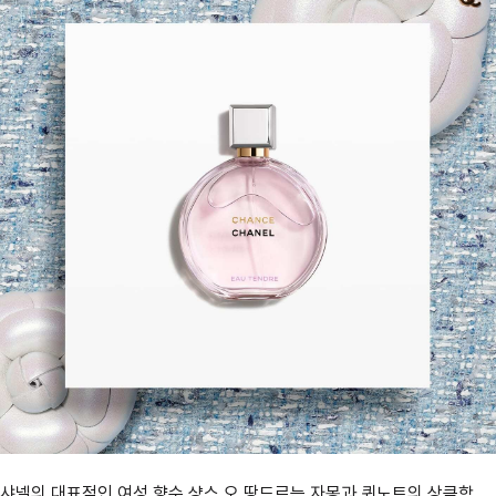
샤넬의 대표적인 여성 향수 샹스 오 땅드르는 자몽과 퀴노트의 상큼함,