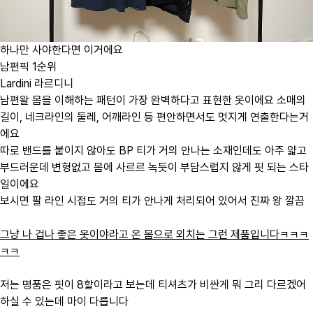
하나만 사야한다면 이거에요
남편픽 1순위
Lardini 라르디니
남편왈 몸을 이해하는 패턴이 가장 완벽하다고 표현한 옷이에요 소매의
길이, 네크라인의 둘레, 어깨라인 등 편안하면서도 멋지게 연출한다는거
에요
따로 밴드를 붙이지 않아도 BP 티가 거의 안나는 소재인데도 아주 얇고
부드러운데 변형없고 몸에 사르르 녹듯이 부담스럽지 않게 핏 되는 스타
일이에요
보시면 팔 라인 시접도 거의 티가 안나게 처리되어 있어서 진짜 왕 깔끔
그냥 나 겁나 좋은 옷이야라고 온 몸으로 외치는 그런 제품입니다ㅋㅋㅋ
ㅋㅋ
저는 명품은 핏이 8할이라고 보는데 티셔츠가 비싼게 뭐 그리 다르겠어
하실 수 있는데 마이 다릅니다