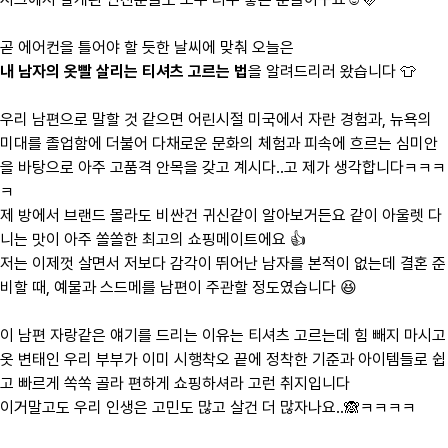
곧 에어컨을 틀어야 할 듯한 날씨에 맞춰 오늘은
내 남자의 옷빨 살리는 티셔츠 고르는 법
을 알려드리러 왔습니다 👕
우리 남편으로 말할 것 같으면 어린시절 미국에서 자란 경험과, 뉴욕의
미대를 졸업함에 더불어 다채로운 문화의 체험과 피속에 흐르는 심미안
을 바탕으로 아주 고품격 안목을 갖고 계시다..고 제가 생각합니다ㅋㅋㅋ
ㅋ
제 방에서 브랜드 몰라도 비싼건 귀신같이 알아보거든요 같이 아울렛 다
니는 맛이 아주 쏠쏠한 최고의 쇼핑메이트에요 👍
저는 이제껏 살면서 저보다 감각이 뛰어난 남자를 본적이 없는데 결혼 준
비할 때, 예물과 스드메를 남편이 주관할 정도였습니다 😆
이 남편 자랑같은 얘기를 드리는 이유는 티셔츠 고르는데 힘 빼지 마시고
옷 변태인 우리 부부가 이미 시행착오 끝에 정착한 기준과 아이템들로 쉽
고 빠르게 쏙쏙 골라 편하게 쇼핑하셔라 고런 취지입니다
이거말고도 우리 인생은 고민도 많고 살건 더 많자나요..🙈ㅋㅋㅋㅋ