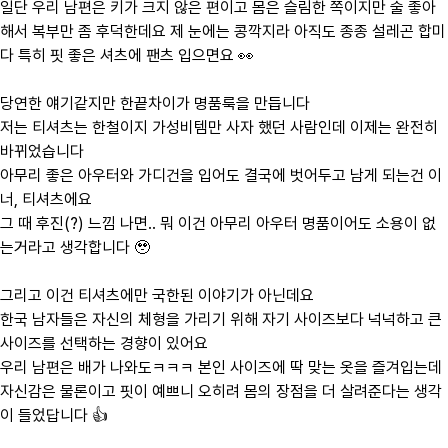
일단 우리 남편은 키가 크지 않은 편이고 몸은 슬림한 쪽이지만 술 좋아
해서 복부만 좀 후덕한데요 제 눈에는 콩깍지라 아직도 종종 설레곤 합미
다 특히 핏 좋은 셔츠에 팬츠 입으면요 👀
당연한 얘기같지만 한끝차이가 명품룩을 만듭니다
저는 티셔츠는 한철이지 가성비템만 사자 했던 사람인데 이제는 완전히
바뀌었습니다
아무리 좋은 아우터와 가디건을 입어도 결국에 벗어두고 남게 되는건 이
너, 티셔츠에요
그 때 후진(?) 느낌 나면.. 뭐 이건 아무리 아우터 명품이어도 소용이 없
는거라고 생각합니다 🥹
그리고 이건 티셔츠에만 국한된 이야기가 아닌데요
한국 남자들은 자신의 체형을 가리기 위해 자기 사이즈보다 넉넉하고 큰
사이즈를 선택하는 경향이 있어요
우리 남편은 배가 나와도ㅋㅋㅋ 본인 사이즈에 딱 맞는 옷을 즐겨입는데
자신감은 물론이고 핏이 예쁘니 오히려 몸의 장점을 더 살려준다는 생각
이 들었답니다 👍