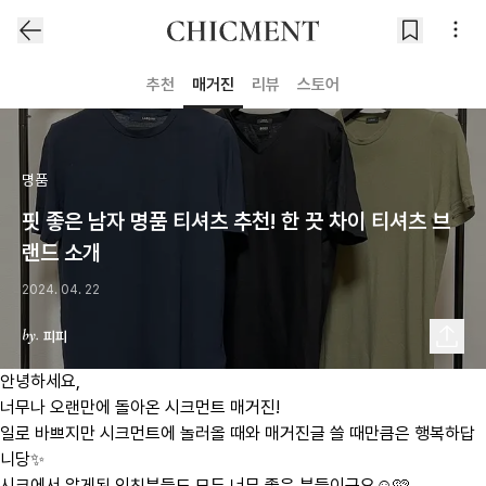
추천
매거진
리뷰
스토어
명품
핏 좋은 남자 명품 티셔츠 추천! 한 끗 차이 티셔츠 브
랜드 소개
2024. 04. 22
피피
안녕하세요,
너무나 오랜만에 돌아온 시크먼트 매거진!
일로 바쁘지만 시크먼트에 놀러올 때와 매거진글 쓸 때만큼은 행복하답
니당✨
시크에서 알게된 인친분들도 모두 너무 좋은 분들이구요☺️🩷