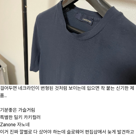
걸어두면 네크라인이 변형된 것처럼 보이는데 입으면 착 붙는 신기한 제
품..
기분좋은 가슬거림
특별한 밀키 카키컬러
Zanone 자노네
이거 진짜 깔별로 다 샀어야 하는데 슬로웨어 편집샵에서 늦게 발견하고