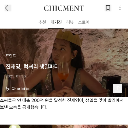
추천
매거진
리뷰
스토어
트렌드
진재영, 럭셔리 생일파티
2025. 01. 06
Charlotte
쇼핑몰로 연 매출 200억 원을 달성한 진재영이, 생일을 맞아 발리에서
보낸 모습을 공개했습니다.