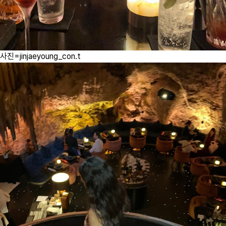
사진=jinjaeyoung_con.t