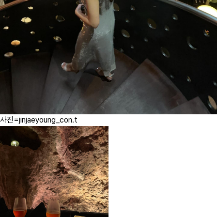
사진=jinjaeyoung_con.t