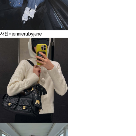
사진=jennierubyjane