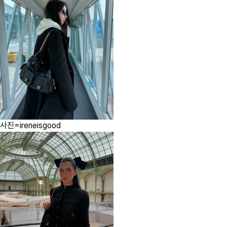
사진=ireneisgood