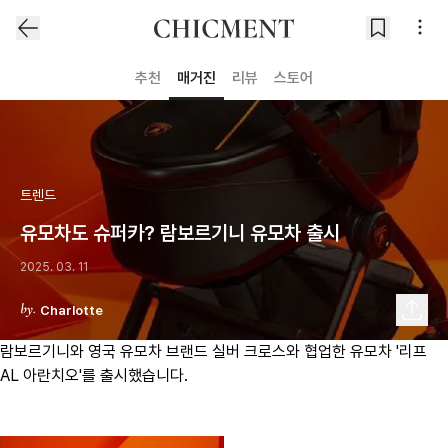
추천
매거진
리뷰
스토어
트렌드
유모차도 슈퍼카? 람보르기니 유모차 출시
2025. 03. 11
Charlotte
람보르기니와 영국 유모차 브랜드 실버 크로스와 협업한 유모차 '리프
AL 아란치오'를 출시했습니다.