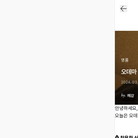
명품
오데마 
2024. 03.
헤강
안녕하세요,
오늘은 오데마
⌚️ 착용한 