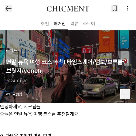
추천
매거진
리뷰
스토어
라이프
연말 뉴욕 여행 코스 추천! 타임스퀘어/덤보/브루클린
브릿지/venchi
2024. 01. 30
귤탱잉
안녕하세요, 시크님들.
​오늘은 연말 뉴욕 여행 코스를 추천할게요.
✈️ 다녀온 여행지 미리 보기 ​