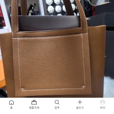
목록
홈
명품거래
검색
글쓰기
마이