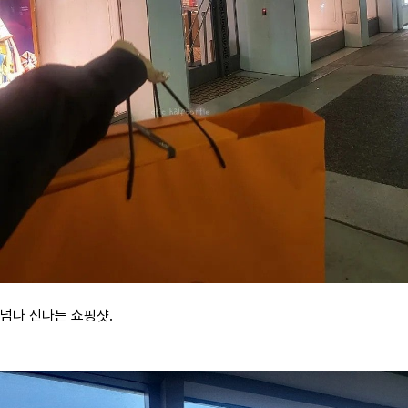
넘나 신나는 쇼핑샷.​