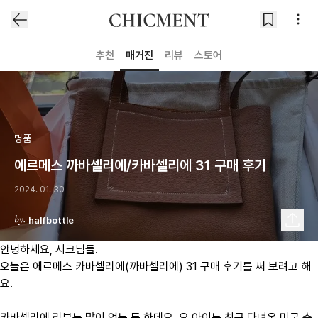
추천
매거진
리뷰
스토어
명품
에르메스 까바셀리에/카바셀리에 31 구매 후기
2024. 01. 30
halfbottle
안녕하세요, 시크님들.
오늘은 에르메스 카바셀리에(까바셀리에) 31 구매 후기를 써 보려고 해
요.
카바셀리에 리뷰는 많이 없는 듯 한데요, 요 아이는 최근 다녀온 미국 출