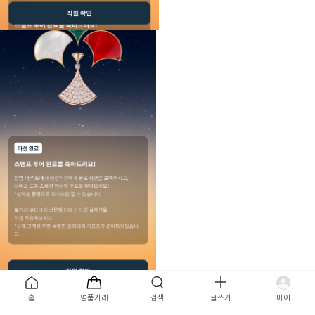
목록
홈
명품거래
검색
글쓰기
마이