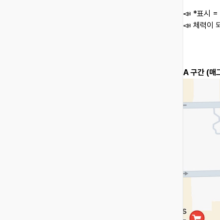
📣 *표시 
📣 체력이
A 구간 (