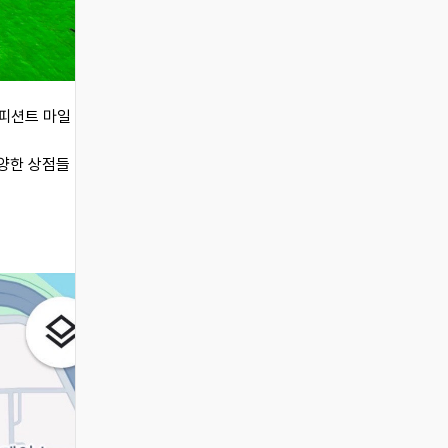
니피션트 마일
다양한 상점들