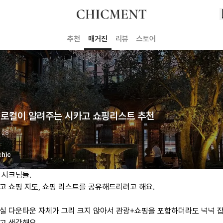
추천
매거진
리뷰
스토어
 로컬이 알려주는 시카고 쇼핑리스트 추천
 28
chic
 시크님들.
고 쇼핑 지도, 쇼핑 리스트를 공유해드리려고 해요.
실 다운타운 자체가 그리 크지 않아서 관광+쇼핑을 포함하더라도 넉넉 잡
고 생각해요.