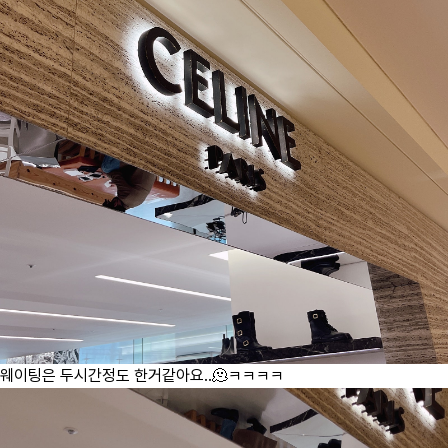
웨이팅은 두시간정도 한거같아요..🫠ㅋㅋㅋㅋ