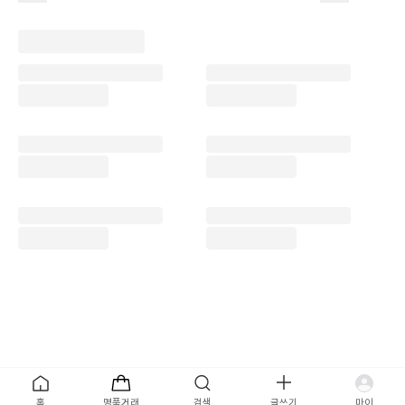
목록
홈
명품거래
검색
글쓰기
마이