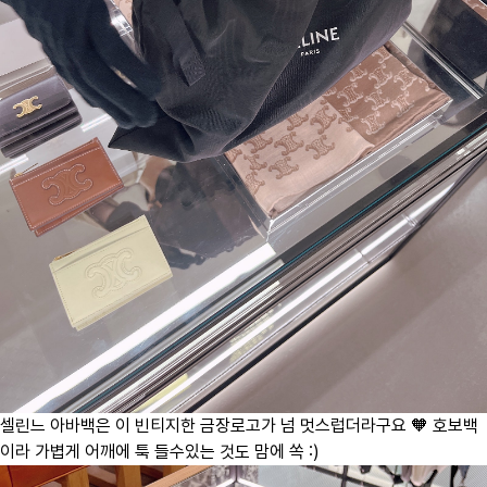
셀린느 아바백은 이 빈티지한 금장로고가 넘 멋스럽더라구요 🧡 호보백
이라 가볍게 어깨에 툭 들수있는 것도 맘에 쏙 :)