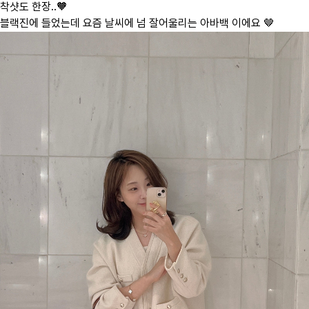
착샷도 한장..🧡
블랙진에 들었는데 요즘 날씨에 넘 잘어울리는 아바백 이에요 🤎