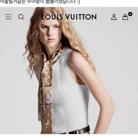
어울릴거같은 우아함이 뿜뿜이였답니다 :)