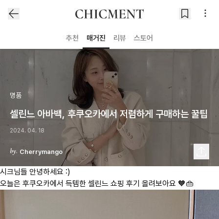
추천
매거진
리뷰
스토어
명품
셀린느 아바백, 후쿠오카에서 저렴하게 구매하는 꿀팁
2024. 04. 18
Cherrymango
시크님들 안녕하세요 :)
오늘은 후쿠오카에서 득템한 셀린느 쇼핑 후기 올려보아요 🧡👜