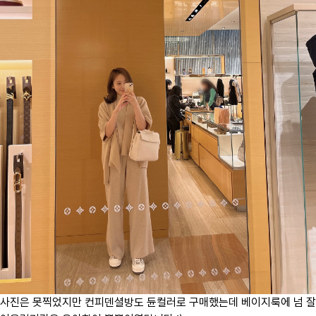
사진은 못찍었지만 컨피덴셜방도 듄컬러로 구매했는데 베이지룩에 넘 잘