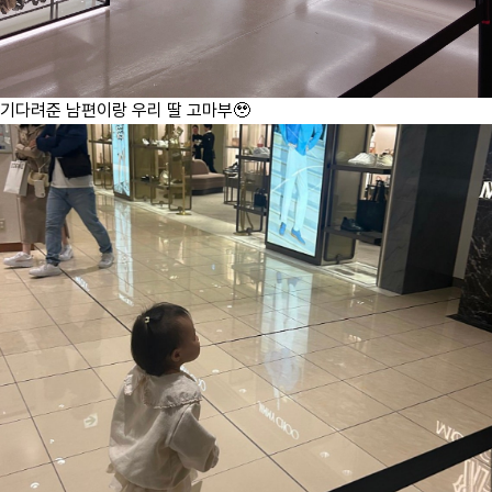
기다려준 남편이랑 우리 딸 고마부🥹