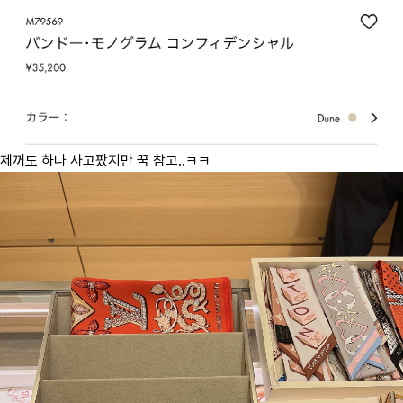
제꺼도 하나 사고팠지만 꾹 참고..ㅋㅋ