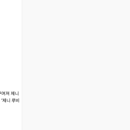
꾸며져 제니
 '제니 루비