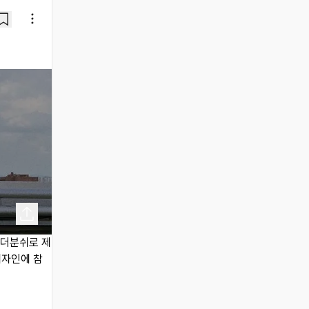
존더분쉬로 제
디자인에 참