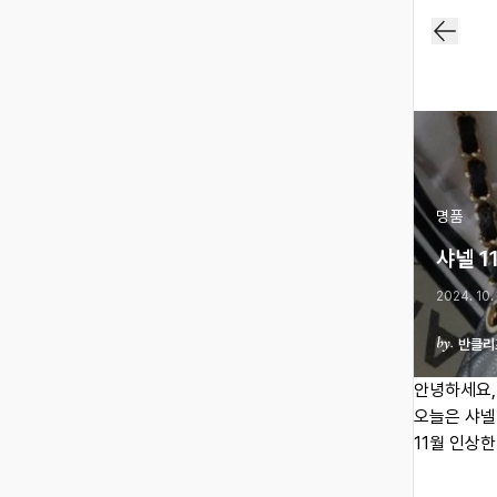
명품
샤넬 1
2024. 10.
반클리
안녕하세요,
오늘은 샤넬
11월 인상