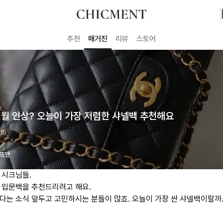
추천
매거진
리뷰
스토어
1월 인상? 오늘이 가장 저렴한 샤넬백 추천해요
 19
프앤
 시크님들.
 입문백을 추천드리려고 해요.
한다는 소식 앞두고 고민하시는 분들이 많죠. 오늘이 가장 싼 샤넬백이랄까