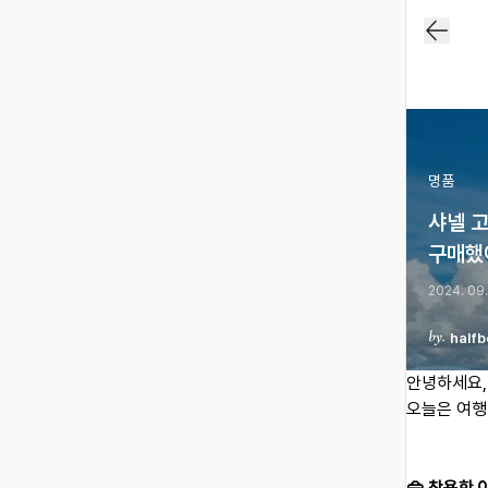
명품
샤넬 고
구매했
2024. 09.
halfb
안녕하세요,
오늘은 여행
👜 착용한