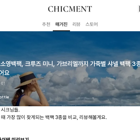
추천
매거진
리뷰
스토어
소영백팩, 크루즈 미니, 가브리엘까지 가죽별 샤넬 백팩 3
어요
 01
ottle
 시크님들.
 때 가장 많이 찾게되는 백팩 3종을 비교, 리뷰해볼게요.
 아이템 미리보기