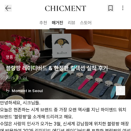
추천
매거진
리뷰
스토어
명품
블랑팡 레이디버드 & 한정판 컬렉션 실착 후기
2025. 03. 24
Moment in Seoul
​안녕하세요, 시크님들.
오늘은 현존하는 시계 브랜드 중 가장 오랜 역사를 지닌 하이엔드 워치
브랜드 '블랑팡'을 소개해 드리려고 해요.
수많은 사랑의 인사가 오가는 3월, 신세계 강남점에 위치한 블랑팡 매장
에 방문하여 2025 리미티드 에디션 레이디버드를 포함한 블랑팡의 여성