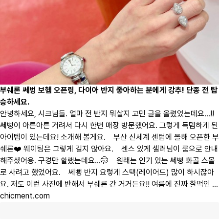
부쉐론 쎄벙 보헴 오픈링, 다이아 반지 좋아하는 분에게 강추! 단종 전 탑
승하세요.
안녕하세요, 시크님들. 얼마 전 반지 뭐살지 고민 글을 올렸었는데요…!!
쎄뻥이 아른아른 거려서 다시 한번 매장 방문했어요. 그렇게 득템하게 된
아이템이 있는데요! 소개해 볼게요. ​ ​ ​ 부산 신세계 센텀에 올해 오픈한 부
쉐론❤️ 웨이팅은 그렇게 길지 않아요. ​ ​ ​ 센스 있게 셀러님이 룸으로 안내
해주셨어용. 구경만 할랬는데요…🤭 ​ ​ ​ 원래는 인기 있는 쎄뻥 화골 스몰
로 사려고 했었어요. ​ ​ ​ 쎄뻥 반지 요렇게 스택(레이어드) 많이 하시잖아
요. 저도 이런 사진에 반해서 부쉐론 간 거거든요!! 여름에 진짜 찰떡인 ...
chicment.com