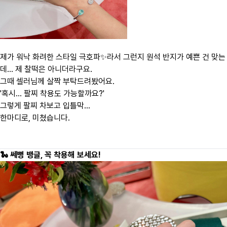
제가 워낙 화려한 스타일 극호파✨라서 그런지
원석 반지가 예쁜 건 맞는
데… 제 찰떡은 아니더라구요.
그때 셀러님께 살짝 부탁드려봤어요.
'혹시… 팔찌 착용도 가능할까요?'
그렇게 팔찌 차보고 입틀막…
한마디로, 미쳤습니다.
🐍 쎄뻥 뱅글, 꼭 착용해 보세요!