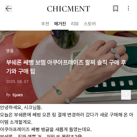
추천
매거진
리뷰
스토어
명품
부쉐론 쎄뻥 보헴 아쿠아프레이즈 팔찌 솔직 구매 후
기와 구매 팁
2025. 06. 07
Sjokh
안녕하세요, 시크님들.
오늘은 부쉐론에 쎄벙 오픈 링 결제 변경하러 갔다가 새로 구매해 온 아
이템 소개할게요.
아쿠아프레이즈 쎄뻥 뱅글을 새롭게 들였는데요.
부쉐론… 진짜 예쁜 거,,, 저만 또 몰랐죠?🥹