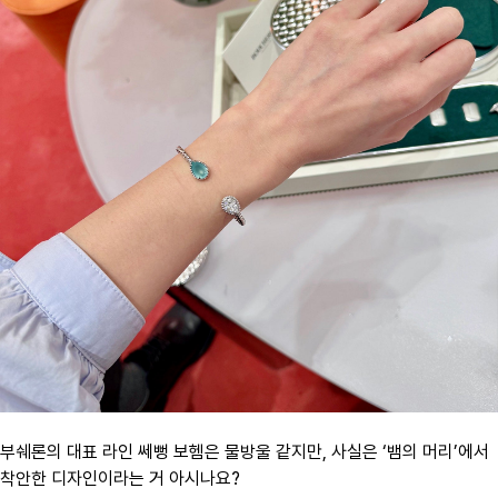
부쉐론의 대표 라인 쎄뻥 보헴은
물방울 같지만, 사실은 ‘뱀의 머리’에서
착안한 디자인
이라는 거 아시나요?