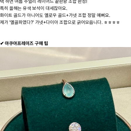
택 하면
여름 주얼리 레이어드 끝판왕 조합 완성!
특히 올해는 유색 보석이 대세잖아요.
화이트 골드가 아니어도
옐로우 골드+가넷 조합
정말 예뻐요.
제가 '옐골파였다?' 가넷+다이아 조합으로 긁어모읍니다. ㅎㅎㅎㅎ
✔ 아쿠아프레이즈 구매 팁