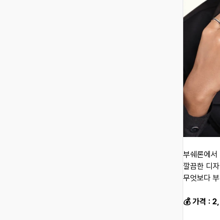
부쉐론에서 
깔끔한 디자
무엇보다 부
💰 가격 : 