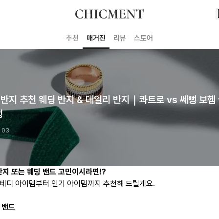
추천
매거진
리뷰
스토어
반지 추천 웨딩 반지 & 데일리 반지｜콰트로 vs 쎄뻥 보헴 
펑
. 03
 반지 또는 웨딩 밴드 고민이시라면!?
테디 아이템부터 인기 아이템까지 추천해 드릴게요.
 밴드