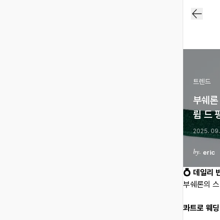
트렌드
부쉐론 
륌 드 
2025. 09
eric
💍 데일리
부쉐론의 스
콰트로 웨딩