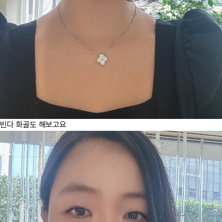
빈다 화골도 해보고요