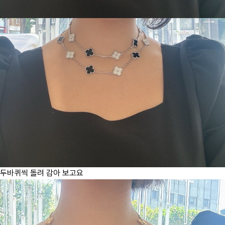
두바퀴씩 돌려 감아 보고요