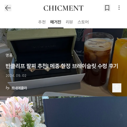
추천
매거진
리뷰
스토어
명품
반클리프 팔찌 추천! 메종 한정 브레이슬릿 수령 후기
2024. 09. 02
르네에클라