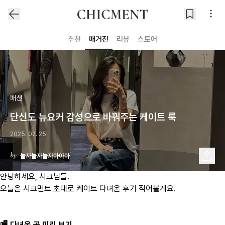
추천
매거진
리뷰
스토어
패션
단신도 뉴요커 감성으로 바꿔주는 케이트 룩
2025. 02. 25
놀자놀자놀자아아아
안녕하세요, 시크님들.
​오늘은 시크먼트 초대로 케이트 다녀온 후기 적어볼게요.
🏬 다녀온 곳 미리 보기