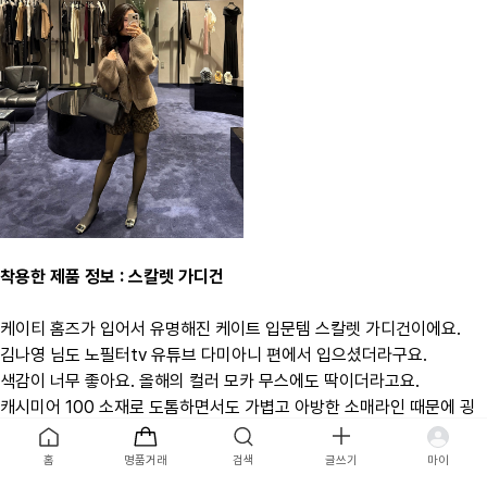
착용한 제품 정보 : 스칼렛 가디건
케이티 홈즈가 입어서 유명해진 케이트 입문템 스칼렛 가디건이에요.
김나영 님도 노필터tv 유튜브 다미아니 편에서 입으셨더라구요.
색감이 너무 좋아요. 올해의 컬러 모카 무스에도 딱이더라고요.
캐시미어 100 소재로 도톰하면서도 가볍고 아방한 소매라인 때문에 굉
장히 우아해 보여요.
목록
이것도 '그냥 내 옷인데?' 싶은 느낌.
홈
명품거래
검색
글쓰기
마이