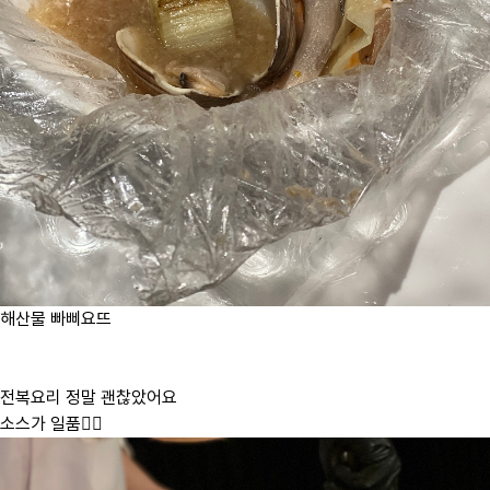
해산물 빠삐요뜨
전복요리 정말 괜찮았어요
소스가 일품👍🏻