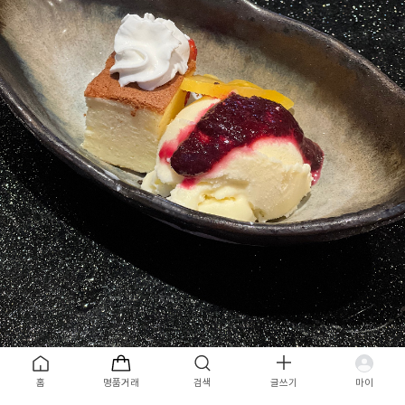
디저트
목록
홈
명품거래
검색
글쓰기
마이