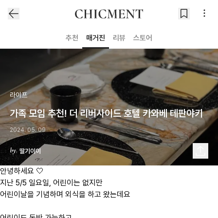
추천
매거진
리뷰
스토어
라이프
가족 모임 추천! 더 리버사이드 호텔 카와베 테판야키
2024. 05. 09
딸기이이
안녕하세요 🤍
지난 5/5 일요일, 어린이는 없지만
어린이날을 기념하며 외식을 하고 왔는데요
어린이도 동반 가능하고