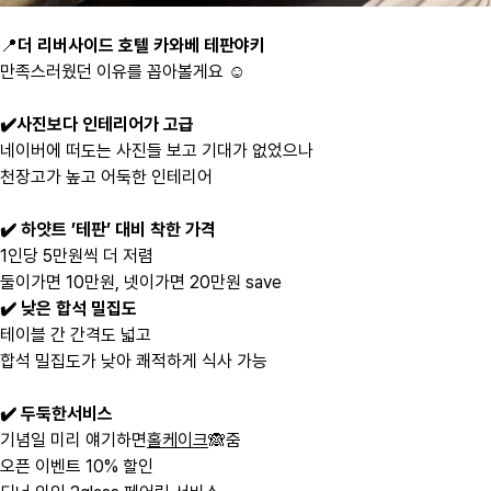
📍
더 리버사이드 호텔 카와베 테판야키
만족스러웠던 이유를 꼽아볼게요 ☺️
✔️사진보다 인테리어가 고급
네이버에 떠도는 사진들 보고 기대가 없었으나
천장고가 높고 어둑한 인테리어
✔️ 하얏트 ’테판’ 대비 착한 가격
1인당 5만원씩 더 저렴
둘이가면 10만원, 넷이가면 20만원 save
✔️ 낮은 합석 밀집도
테이블 간 간격도 넓고
합석 밀집도가 낮아 쾌적하게 식사 가능
✔️ 두둑한서비스
기념일 미리 얘기하면
홀케이크
🙈줌
오픈 이벤트 10% 할인